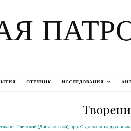
АЯ ПАТР
БЫТИЯ
ОТЕЧНИК
ИССЛЕДОВАНИЯ
АН
Творени
иларет Глинский (Данилевский), прп. О должности духовник