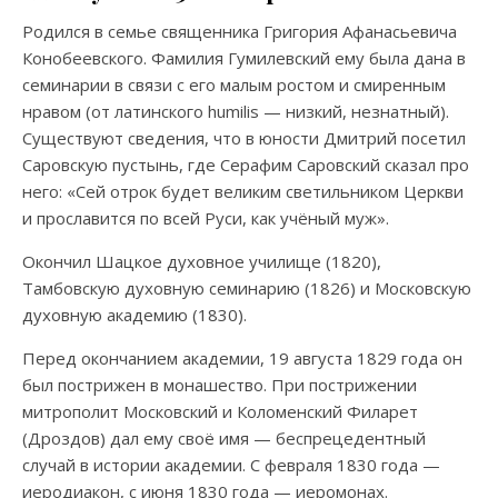
Родился в семье священника Григория Афанасьевича
Конобеевского. Фамилия Гумилевский ему была дана в
семинарии в связи с его малым ростом и смиренным
нравом (от латинского humilis — низкий, незнатный).
Существуют сведения, что в юности Дмитрий посетил
Саровскую пустынь, где Серафим Саровский сказал про
него: «Сей отрок будет великим светильником Церкви
и прославится по всей Руси, как учёный муж».
Окончил Шацкое духовное училище (1820),
Тамбовскую духовную семинарию (1826) и Московскую
духовную академию (1830).
Перед окончанием академии, 19 августа 1829 года он
был пострижен в монашество. При пострижении
митрополит Московский и Коломенский Филарет
(Дроздов) дал ему своё имя — беспрецедентный
случай в истории академии. C февраля 1830 года —
иеродиакон, с июня 1830 года — иеромонах.