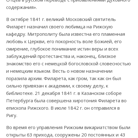
содержания».
В октябре 1841 г. великий Московский святитель
Филарет назначил своего любимца на Рижскую
кафедру. Митрополиту была известна его пламенная
любовь к Церкви, его покорность воле Божией, его
смирение, глубокое понимание истин веры и всех
заблуждений протестанства и, наконец, близкое
знакомство его с немецкой богословской словесностью
и немецким языком. Весть о новом назначении
поразила архим. Филарета, как гром, так как он был
сильно привязан к академии, к своему делу, к
библиотеке. 21 декабря 1841 г. в Казанском соборе
Петербурга была совершена хиротония Филарета во
епископа Рижского. В июле 1842 г. он отправился в
Ригу.
Во время его управления Рижским викариатством были
открыты 63 прихода, сооружены 20 постоянных и 43