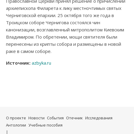
Православной Церкви принял решение о причислении
архиепископа Филарета к лику местночтимых святых
Черниговской епархии. 25 октября того же года в
Троицком соборе Чернигова состоялся чин
канонизации, возглавленный митрополитом Киевским
Владимиром. По обретении, мощи святителя были
перенесены из крипты собора и размещены в новой
раке в самом соборе.
Источник:
azbyka.ru
О проекте
Новости
События
Отечник
Исследования
Антологии
Учебные пособия