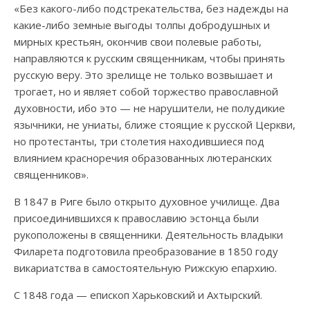
«Без какого-либо подстрекательства, без надежды на
какие-либо земные выгоды толпы добродушных и
мирных крестьян, окончив свои полевые работы,
направляются к русским священникам, чтобы принять
русскую веру. Это зрелище не только возвышает и
трогает, но и являет собой торжество православной
духовности, ибо это — не нарушители, не полудикие
язычники, не униаты, ближе стоящие к русской Церкви,
но протестанты, три столетия находившиеся под
влиянием красноречия образованных лютеранских
священников».
В 1847 в Риге было открыто духовное училище. Два
присоединившихся к православию эстонца были
рукоположены в священники. Деятельность владыки
Филарета подготовила преобразование в 1850 году
викариатства в самостоятельную Рижскую епархию.
С 1848 года — епископ Харьковский и Ахтырский.