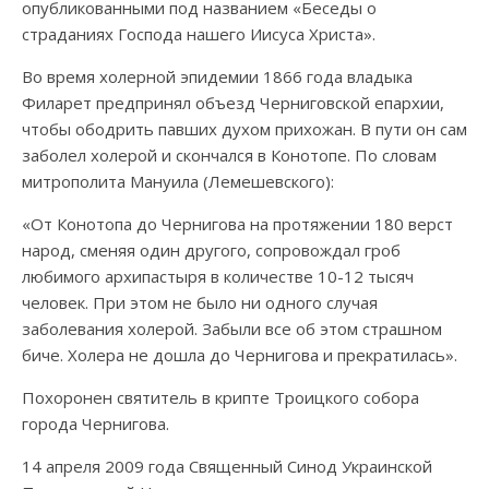
опубликованными под названием «Беседы о
страданиях Господа нашего Иисуса Христа».
Во время холерной эпидемии 1866 года владыка
Филарет предпринял объезд Черниговской епархии,
чтобы ободрить павших духом прихожан. В пути он сам
заболел холерой и скончался в Конотопе. По словам
митрополита Мануила (Лемешевского):
«От Конотопа до Чернигова на протяжении 180 верст
народ, сменяя один другого, сопровождал гроб
любимого архипастыря в количестве 10-12 тысяч
человек. При этом не было ни одного случая
заболевания холерой. Забыли все об этом страшном
биче. Холера не дошла до Чернигова и прекратилась».
Похоронен святитель в крипте Троицкого собора
города Чернигова.
14 апреля 2009 года Священный Синод Украинской