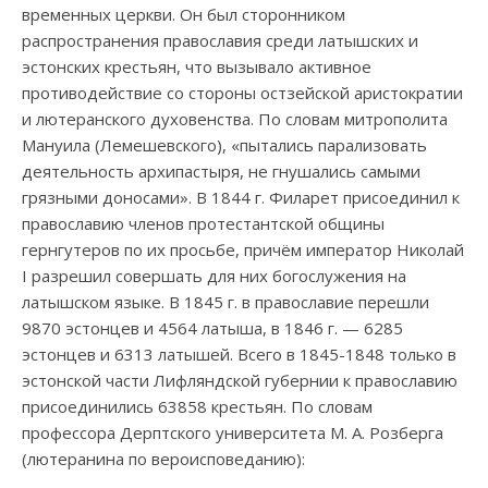
временных церкви. Он был сторонником
распространения православия среди латышских и
эстонских крестьян, что вызывало активное
противодействие со стороны остзейской аристократии
и лютеранского духовенства. По словам митрополита
Мануила (Лемешевского), «пытались парализовать
деятельность архипастыря, не гнушались самыми
грязными доносами». В 1844 г. Филарет присоединил к
православию членов протестантской общины
гернгутеров по их просьбе, причём император Николай
I разрешил совершать для них богослужения на
латышском языке. В 1845 г. в православие перешли
9870 эстонцев и 4564 латыша, в 1846 г. — 6285
эстонцев и 6313 латышей. Всего в 1845-1848 только в
эстонской части Лифляндской губернии к православию
присоединились 63858 крестьян. По словам
профессора Дерптского университета М. А. Розберга
(лютеранина по вероисповеданию):