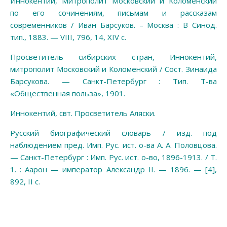
Иннокентий, Митрополит Московский и Коломенский
по его сочинениям, письмам и рассказам
современников / Иван Барсуков. – Москва : В Синод.
тип., 1883. — VIII, 796, 14, XIV с.
Просветитель сибирских стран, Иннокентий,
митрополит Московский и Коломенский / Сост. Зинаида
Барсукова. — Санкт-Петербург : Тип. Т-ва
«Общественная польза», 1901.
Иннокентий, свт. Просветитель Аляски.
Русский биографический словарь / изд. под
наблюдением пред. Имп. Рус. ист. о-ва А. А. Половцова.
— Санкт-Петербург : Имп. Рус. ист. о-во, 1896-1913. / Т.
1. : Аарон — император Александр II. — 1896. — [4],
892, II c.