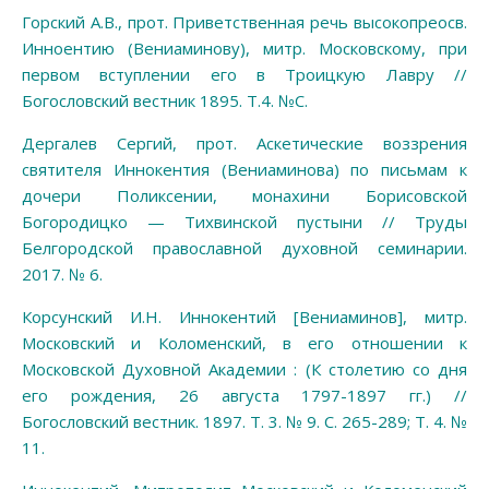
Горский А.В., прот. Приветственная речь высокопреосв.
Инноентию (Вениаминову), митр. Московскому, при
первом вступлении его в Троицкую Лавру //
Богословский вестник 1895. Т.4. №С.
Дергалев Сергий, прот. Аскетические воззрения
святителя Иннокентия (Вениаминова) по письмам к
дочери Поликсении, монахини Борисовской
Богородицко — Тихвинской пустыни // Труды
Белгородской православной духовной семинарии.
2017. № 6.
Корсунский И.Н. Иннокентий [Вениаминов], митр.
Московский и Коломенский, в его отношении к
Московской Духовной Академии : (К столетию со дня
его рождения, 26 августа 1797-1897 гг.) //
Богословский вестник. 1897. Т. 3. № 9. С. 265-289; Т. 4. №
11.