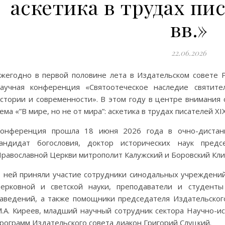
аскетика в трудах пи
вв.»
22.06.2026
жегодно в первой половине лета в Издательском совете 
аучная конференция «Святоотеческое наследие святите
стории и современности». В этом году в центре внимания
ема «”В мире, но не от мира”: аскетика в трудах писателей XIX
онференция прошла 18 июня 2026 года в очно-дистанц
андидат богословия, доктор исторических наук предс
равославной Церкви митрополит Калужский и Боровский Кли
 ней приняли участие сотрудники синодальных учреждений
ерковной и светской науки, преподаватели и студент
аведений, а также помощники председателя Издательского
.А. Киреев, младший научный сотрудник сектора Научно-и
рограмм Издательского совета диакон Григорий Слуцкий.