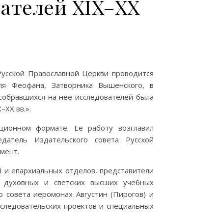
сателей XIX–XX
Русской Православной Церкви проводится
ля Феофана, Затворника Вышенского, в
 собравшихся на нее исследователей была
–XX вв.».
ионном формате. Ее работу возглавил
едатель Издательского совета Русской
мент.
 и епархиальных отделов, представители
ы духовных и светских высших учебных
 совета иеромонах Августин (Пирогов) и
сследовательских проектов и специальных