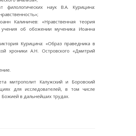
т филологических наук В.А. Курицина:
нравственность»;
анн Калиничев: «Нравственная теория
е учения об обожении мученика Иоанна
Виктория Курицина: «Образ праведника в
кой хроники А.Н. Островского «Дмитрий
ение.
ета митрополит Калужский и Боровский
циях для исследователей, в том числе
 Божией в дальнейших трудах.