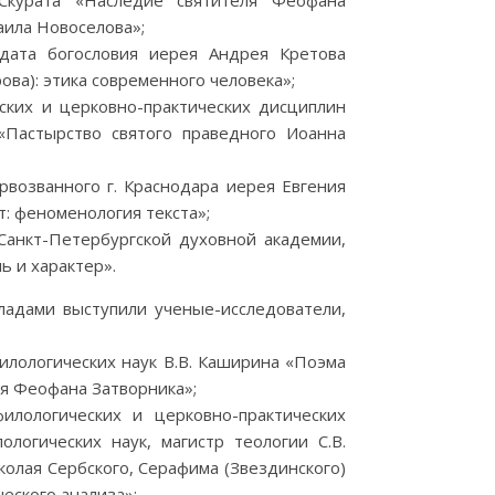
Скурата «Наследие святителя Феофана
аила Новоселова»;
дата богословия иерея Андрея Кретова
ва): этика современного человека»;
ких и церковно-практических дисциплин
Пастырство святого праведного Иоанна
возванного г. Краснодара иерея Евгения
: феноменология текста»;
анкт-Петербургской духовной академии,
ь и характер».
адами выступили ученые-исследователи,
илологических наук В.В. Каширина «Поэма
ля Феофана Затворника»;
ологических и церковно-практических
логических наук, магистр теологии С.В.
колая Сербского, Серафима (Звездинского)
еского анализа»;