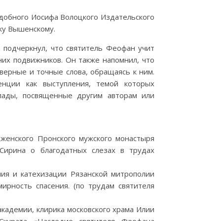
добного Иосифа Волоцкого Издательского
ку Вышенскому.
а подчеркнул, что святитель Феофан учит
них подвижников. Он также напомнил, что
верные и точные слова, обращаясь к ним.
нции как выступления, темой которых
лады, посвященные другим авторам или
аженского Пронского мужского монастыря
 Сирина о благодатных слезах в трудах
ия и катехизации Рязанской митрополии
ирность спасения. (по трудам святителя
академии, клирика московского храма Илии