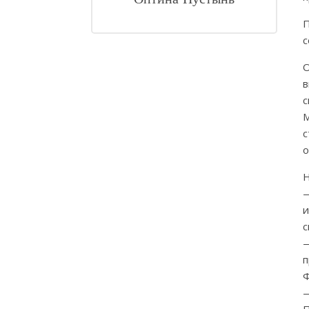
Оптина Пустынь
П
с
О
в
с
М
с
о
Н
—
и
с
—
п
Ф
—