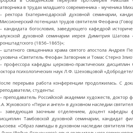
Пророка в Обыденском переулке протоиерея Николая 
атворника в трудах младшего современника – мученика Мих
 ректора Екатеринодарской духовной семинарии, канди
Миссионерский потенциал трудов святителя Феофана (Говоро
 кандидата богословия, заведующего кафедрой историчес
алужской духовной семинарии иерея Димитрия Шатова «
ронштадтского (1856–1865)»;
 штатного священника храма святого апостола Андрея Пер
уховича «Святитель Феофан Затворник и Томас Стернз Элиот
 профессора кафедры церковно-практических дисциплин С
октора психологических наук Л.Ф. Шеховцовой «Добродетел
осле перерыва работа конференции продолжилась. С докл
реподаватели, студенты:
 преподаватель Российской академии художеств, доктор ф
.А. Жуковского «Пери и ангел» в духовном наследии святите
 заведующая заочным отделением, доцент кафедры фил
исциплин Тамбовской духовной семинарии, кандидат фило
ысоева: «Образ лампады в духовном наследии святителя Ни
 Луки (Войно-Ясенецкого): опыт сравнительного герменевтич