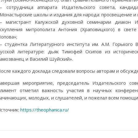
 сотрудница аппарата Издательского совета, кандида
Монастырские школы и издания для народа: просвещение и 
 магистрант Калужской духовной семинарии диакон Ио
скупления митрополита Антония (Храповицкого) в свет
опова»;
 студентка Литературного института им. А.М. Горького 
усской литературе: дьяк Тимофей Осипов из историчес
амозванец и Василий Шуйский».
осле каждого доклада следовали вопросы авторам и обсужд
авершая мероприятие, председатель Издательского сов
лимент отметил важность участия в научных конферен
ачинающих, молодых, и слушателей, и пожелал всем помощи
сточник:
https://theophanica.ru/