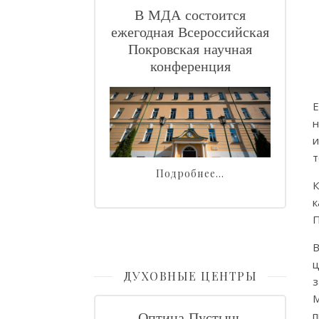
В МДА состоится
ежегодная Всероссийская
Покровская научная
конференция
Е
н
и
т
Подробнее…
К
к
П
В
ц
ДУХОВНЫЕ ЦЕНТРЫ
з
М
п