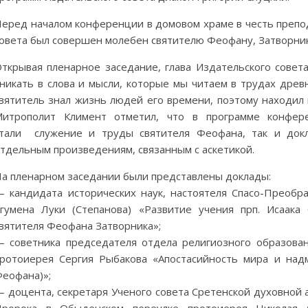
еред началом конференции в домовом храме в честь препо
овета был совершен молебен святителю Феофану, Затворни
ткрывая пленарное заседание, глава Издательского совет
никать в слова и мысли, которые мы читаем в трудах древ
вятитель знал жизнь людей его времени, поэтому находил 
итрополит Климент отметил, что в программе конфере
тали служение и труды святителя Феофана, так и док
тдельным произведениям, связанным с аскетикой.
а пленарном заседании были представлены доклады:
 кандидата исторических наук, настоятеля Спасо-Преобр
гумена Луки (Степанова) «Развитие учения прп. Исаака
вятителя Феофана Затворника»;
 советника председателя отдела религиозного образован
ротоиерея Сергия Рыбакова «Апостасийность мира и надм
еофана)»;
 доцента, секретаря Ученого совета Сретенской духовной 